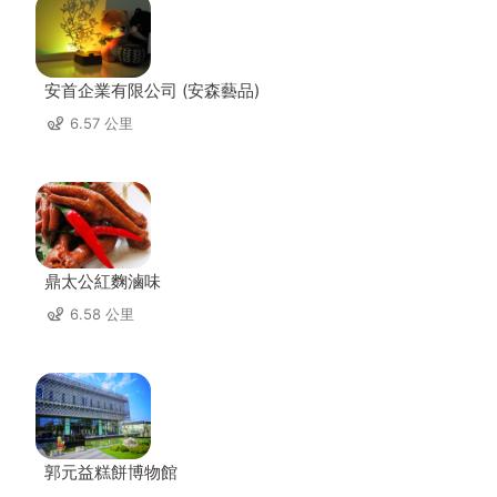
安首企業有限公司 (安森藝品)
6.57 公里
鼎太公紅麴滷味
6.58 公里
郭元益糕餅博物館