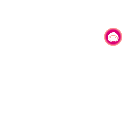
有事问小桃，一起游桃园
|
330206 桃园市桃园区县府路1号
电话：(03)332-2101#6209
服务时间：週一至週五
上午8:00至12:00 下午13:00至17:00