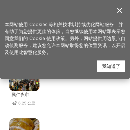
跳
到
導覽
关闭
主
桃园观光导览网
首页
>
想去的地方
>
住宿
>
美堤时尚旅店
要
本网站使用 Cookies 等相关技术以持续优化网站服务，并
内
有助于为您提供更佳的体验，当您继续使用本网站即表示您
容
同意我们的 Cookie 使用政策。另外，网站提供周边景点自
美堤时尚旅店 周边店家
区
动侦测服务，建议您允许本网站取得您的位置资讯，以开启
块
及使用此智慧化服务。
共有 289 间店家
我知道了
興仁夜市
6.25 公里