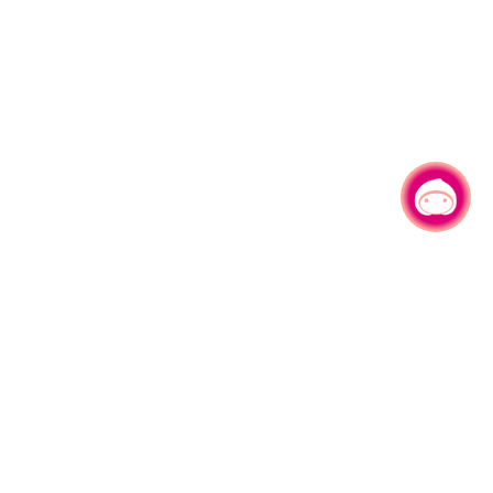
有事问小桃，一起游桃园
330206 桃园市桃园区县府路1号
电话：(03)332-2101#6209