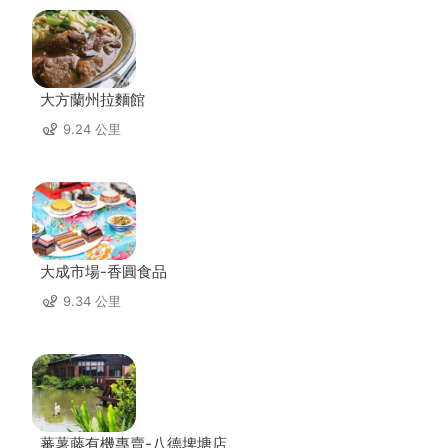
大方蘭州拉麵館
9.24 公里
大成市場-香圓食品
9.34 公里
蕃薯藤有機專賣-八德埤塘店