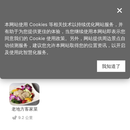
跳
到
導覽
关闭
主
桃园观光导览网
首页
>
想去的地方
>
住宿
>
新舍商旅-中坜馆
要
本网站使用 Cookies 等相关技术以持续优化网站服务，并
内
有助于为您提供更佳的体验，当您继续使用本网站即表示您
容
新舍商旅-中坜馆 周边
同意我们的 Cookie 使用政策。另外，网站提供周边景点自
区
动侦测服务，建议您允许本网站取得您的位置资讯，以开启
块
及使用此智慧化服务。
店家
我知道了
共有 230 间店家
老地方客家菜
9.2 公里