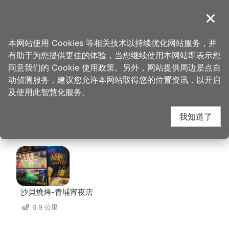
跳
到
導覽
关闭
主
桃园观光导览网
首页
>
想去的地方
>
住宿
>
新舍商旅-中坜馆
要
本网站使用 Cookies 等相关技术以持续优化网站服务，并
内
有助于为您提供更佳的体验，当您继续使用本网站即表示您
容
新舍商旅-中坜馆 周边
同意我们的 Cookie 使用政策。另外，网站提供周边景点自
区
动侦测服务，建议您允许本网站取得您的位置资讯，以开启
块
及使用此智慧化服务。
店家
我知道了
共有 230 间店家
沙貝燒烤-青埔宵夜店
6.9 公里