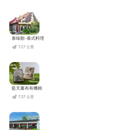
泰味館-泰式料理
7.27 公里
藍天畫布有機棉
7.37 公里