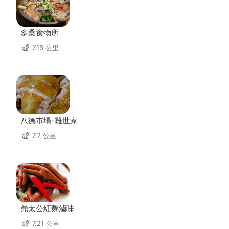
多桑食物所
7.16 公里
八德市場-雞世家
7.2 公里
鼎太公紅麴滷味
7.21 公里