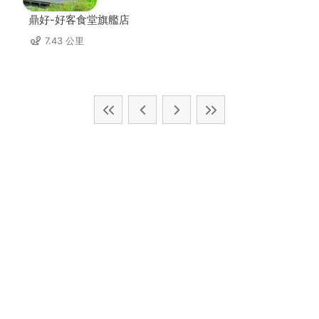
鼎好-好客食堂旗艦店
7.43 公里