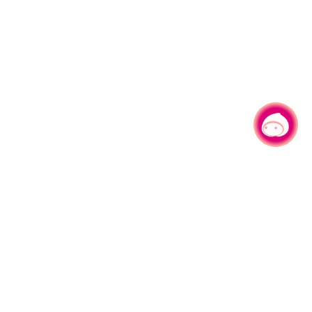
有事问小桃，一起游桃园
330206 桃园市桃园区县府路1号
电话：(03)332-2101#6209