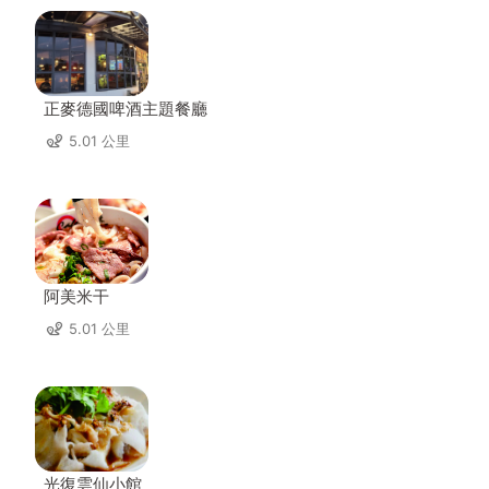
正麥德國啤酒主題餐廳
5.01 公里
阿美米干
5.01 公里
光復雲仙小館