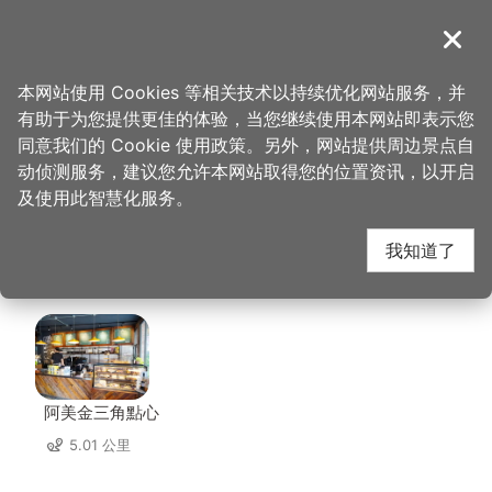
跳
到
導覽
关闭
主
桃园观光导览网
首页
>
想去的地方
>
住宿
>
新舍商旅-中坜馆
要
本网站使用 Cookies 等相关技术以持续优化网站服务，并
内
有助于为您提供更佳的体验，当您继续使用本网站即表示您
容
新舍商旅-中坜馆 周边
同意我们的 Cookie 使用政策。另外，网站提供周边景点自
区
动侦测服务，建议您允许本网站取得您的位置资讯，以开启
块
及使用此智慧化服务。
店家
我知道了
共有 230 间店家
阿美金三角點心
5.01 公里