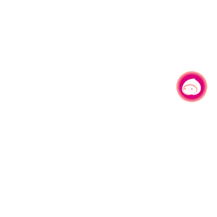
有事问小桃，一起游桃园
|
330206 桃园市桃园区县府路1号
电话：(03)332-2101#6209