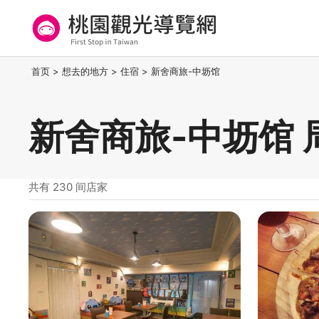
跳
到
主
要
桃园观光导览网
:::
首页
>
想去的地方
>
住宿
>
新舍商旅-中坜馆
内
容
区
新舍商旅-中坜馆 
块
共有 230 间店家