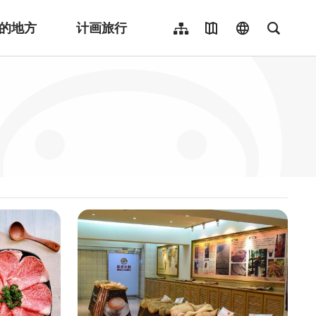
的地方
计画旅行
网站导览
地图导览
language
全文检
繁體中文
English
日本語
한국어
Indonesia
ไทย
Người việt nam