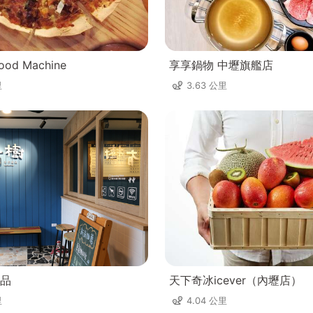
od Machine
享享鍋物 中壢旗艦店
里
3.63 公里
品
天下奇冰icever（內壢店）
里
4.04 公里