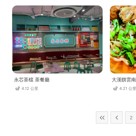
永芯茶檔 茶餐廳
大漢饌雲南
4.12 公里
4.21 公
2