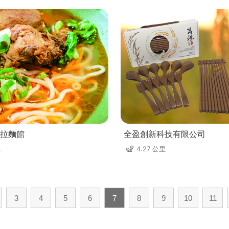
拉麵館
全盈創新科技有限公司
里
4.27 公里
3
4
5
6
7
8
9
10
11