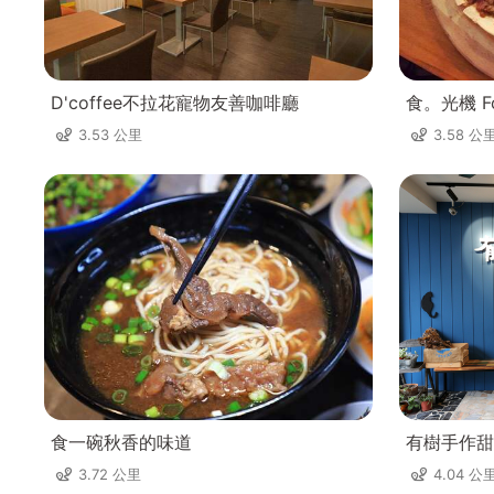
D'coffee不拉花寵物友善咖啡廳
食。光機 Fo
3.53 公里
3.58 公
食一碗秋香的味道
有樹手作甜
3.72 公里
4.04 公