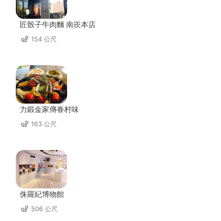
匠骰子牛肉麵 南崁本店
154 公尺
力鍛金家傳眷村味
163 公尺
侏羅紀博物館
506 公尺