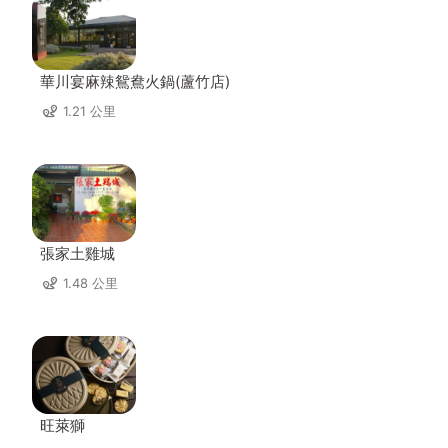
華川宴麻辣鴛鴦火鍋(蘆竹店)
1.21 公里
張家土雞城
1.48 公里
旺萊獅