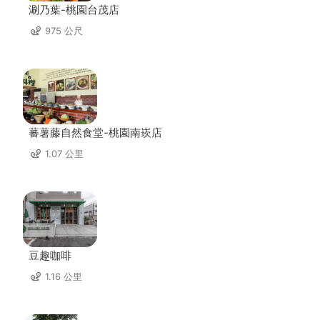
涮乃葉-桃園台茂店
975 公尺
蕃薯藤自然食堂-桃園南崁店
1.07 公里
豆趣咖啡
1.16 公里