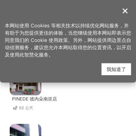
跳
到
導覽
关闭
主
桃园观光导览网
首页
>
想去的地方
>
住宿
>
水漾时尚旅馆
要
本网站使用 Cookies 等相关技术以持续优化网站服务，并
内
有助于为您提供更佳的体验，当您继续使用本网站即表示您
容
同意我们的 Cookie 使用政策。另外，网站提供周边景点自
水漾时尚旅馆 周边店家
区
动侦测服务，建议您允许本网站取得您的位置资讯，以开启
块
及使用此智慧化服务。
共有 178 间店家
我知道了
PINEDE 彼內朵南崁店
62 公尺