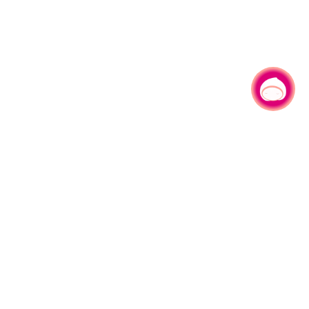
有事问小桃，一起游桃园
|
330206 桃园市桃园区县府路1号
电话：(03)332-2101#6209
服务时间：週一至週五
上午8:00至12:00 下午13:00至17:00