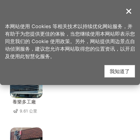
跳
到
導覽
关闭
主
桃园观光导览网
首页
>
想去的地方
>
住宿
>
水漾时尚旅馆
要
本网站使用 Cookies 等相关技术以持续优化网站服务，并
内
有助于为您提供更佳的体验，当您继续使用本网站即表示您
容
同意我们的 Cookie 使用政策。另外，网站提供周边景点自
水漾时尚旅馆 周边店家
区
动侦测服务，建议您允许本网站取得您的位置资讯，以开启
块
及使用此智慧化服务。
共有 178 间店家
我知道了
養樂多工廠
9.61 公里