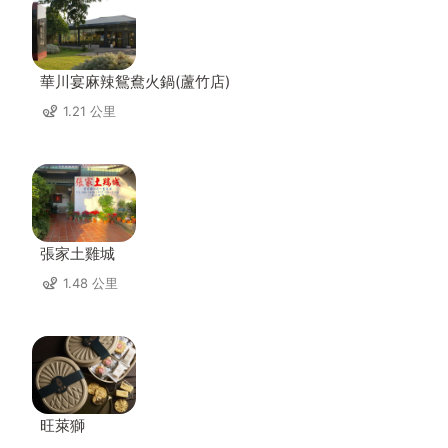
華川宴麻辣鴛鴦火鍋(蘆竹店)
1.21 公里
張家土雞城
1.48 公里
旺萊獅