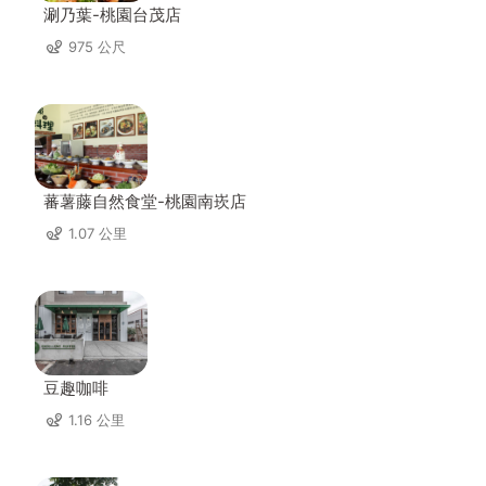
涮乃葉-桃園台茂店
975 公尺
蕃薯藤自然食堂-桃園南崁店
1.07 公里
豆趣咖啡
1.16 公里