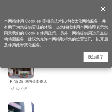
跳
到
導覽
关闭
主
桃园观光导览网
首页
>
想去的地方
>
住宿
>
水漾时尚旅馆
要
本网站使用 Cookies 等相关技术以持续优化网站服务，并
内
有助于为您提供更佳的体验，当您继续使用本网站即表示您
容
同意我们的 Cookie 使用政策。另外，网站提供周边景点自
水漾时尚旅馆 周边店家
区
动侦测服务，建议您允许本网站取得您的位置资讯，以开启
块
及使用此智慧化服务。
共有 178 间店家
我知道了
PINEDE 彼內朵南崁店
62 公尺