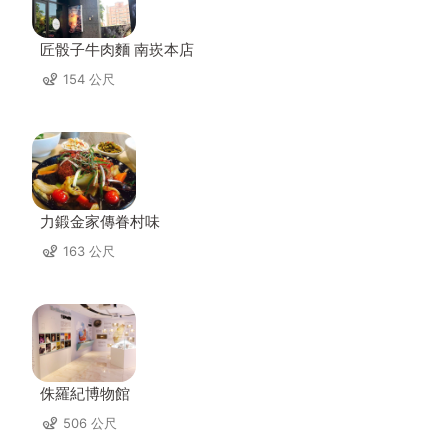
匠骰子牛肉麵 南崁本店
154 公尺
力鍛金家傳眷村味
163 公尺
侏羅紀博物館
506 公尺