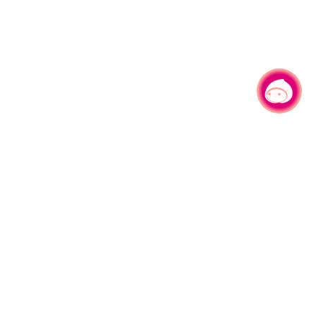
有事问小桃，一起游桃园
|
330206 桃园市桃园区县府路1号
电话：(03)332-2101#6209
服务时间：週一至週五
上午8:00至12:00 下午13:00至17:00