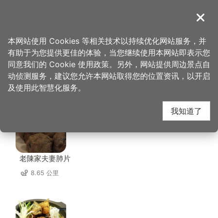
跳
到
導覽
关闭
主
桃园观光导览网
首页
>
想去的地方
>
住宿
>
水漾时尚旅馆
要
本网站使用 Cookies 等相关技术以持续优化网站服务，并
内
有助于为您提供更佳的体验，当您继续使用本网站即表示您
容
同意我们的 Cookie 使用政策。另外，网站提供周边景点自
水漾时尚旅馆 周边店家
区
动侦测服务，建议您允许本网站取得您的位置资讯，以开启
块
及使用此智慧化服务。
共有 178 间店家
我知道了
老陳家夫妻肺片
8.65 公里