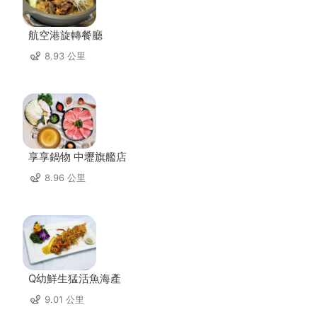
航空港旋轉餐廳
8.93 公里
享享鍋物 中壢旗艦店
8.96 公里
Q幼鮮生猛活魚海產
9.01 公里