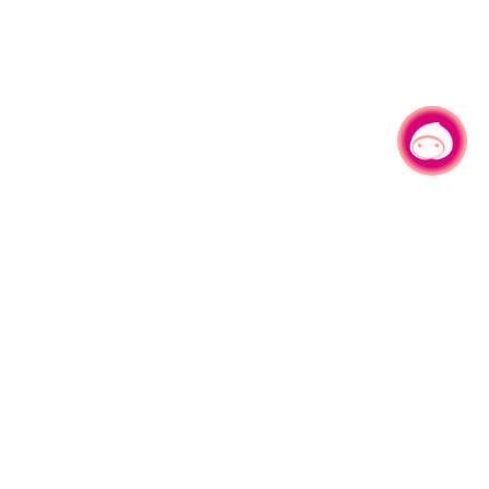
有事问小桃，一起游桃园
|
330206 桃园市桃园区县府路1号
电话：(03)332-2101#6209
服务时间：週一至週五
上午8:00至12:00 下午13:00至17:00