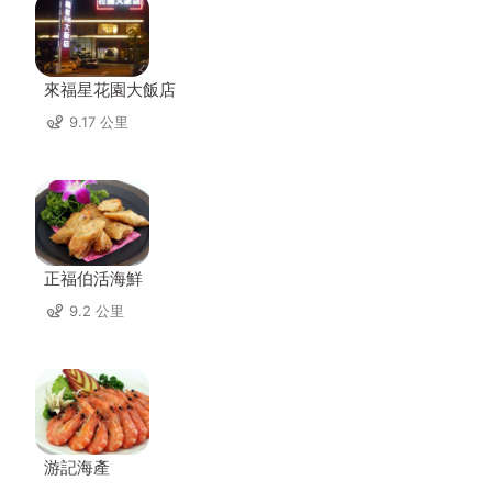
來福星花園大飯店
9.17 公里
正福伯活海鮮
9.2 公里
游記海產