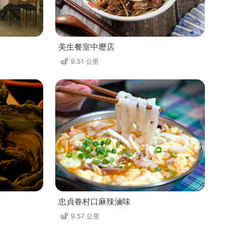
美生餐室中壢店
9.51 公里
忠貞眷村口麻辣滷味
9.57 公里