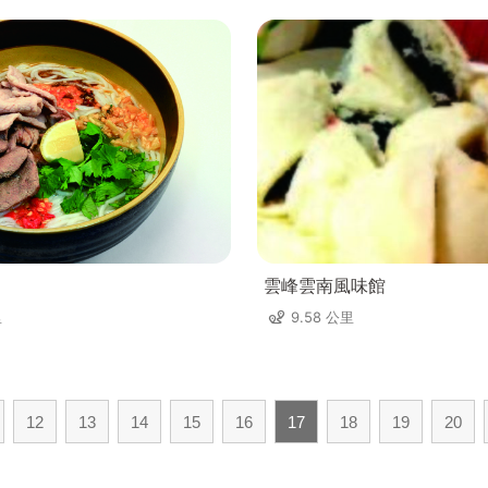
雲峰雲南風味館
里
9.58 公里
12
13
14
15
16
17
18
19
20