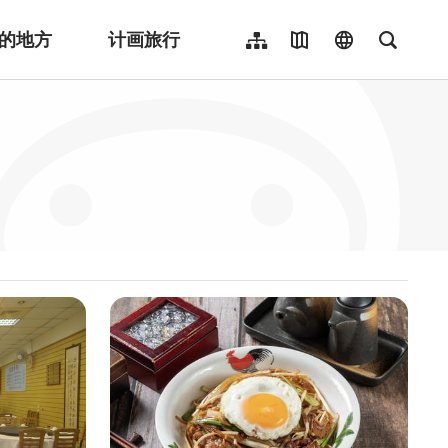
的地方
计画旅行
网站导览
地图导览
language
全文检
繁體中文
English
日本語
한국어
Indonesia
ไทย
Người việt nam