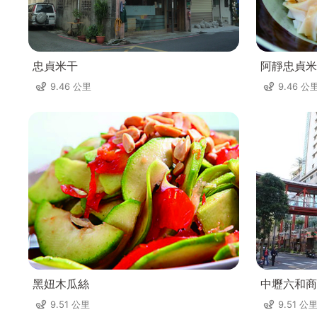
忠貞米干
阿靜忠貞米
9.46 公里
9.46 公
黑妞木瓜絲
中壢六和商
9.51 公里
9.51 公