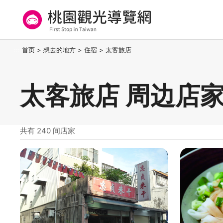
跳
到
主
要
桃园观光导览网
:::
首页
>
想去的地方
>
住宿
>
太客旅店
内
容
区
太客旅店 周边店
块
共有 240 间店家