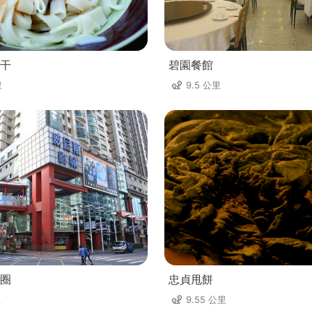
干
碧園餐館
里
9.5 公里
圈
忠貞甩餅
里
9.55 公里