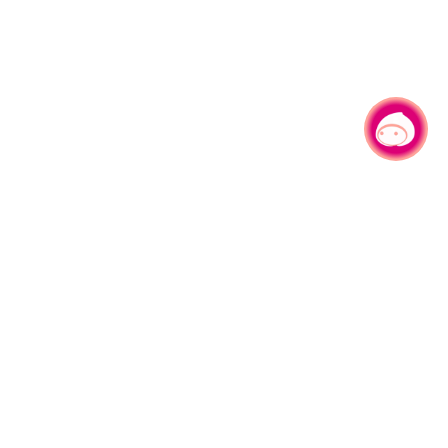
有事问小桃，一起游桃园
330206 桃园市桃园区县府路1号
电话：(03)332-2101#6209
服务时间：週一至週五
上午8:00至12:00 下午13:00至17:00