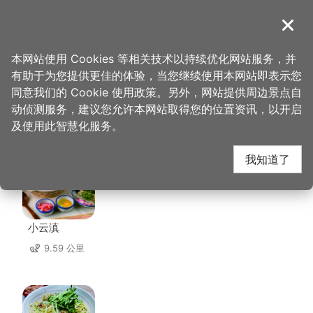
跳
到
導覽
关闭
主
桃园观光导览网
首页
>
想去的地方
>
住宿
>
太客旅店
要
本网站使用 Cookies 等相关技术以持续优化网站服务，并
内
有助于为您提供更佳的体验，当您继续使用本网站即表示您
容
同意我们的 Cookie 使用政策。另外，网站提供周边景点自
太客旅店 周边店家
区
动侦测服务，建议您允许本网站取得您的位置资讯，以开启
块
及使用此智慧化服务。
共有 240 间店家
我知道了
小云滇
9.59 公里