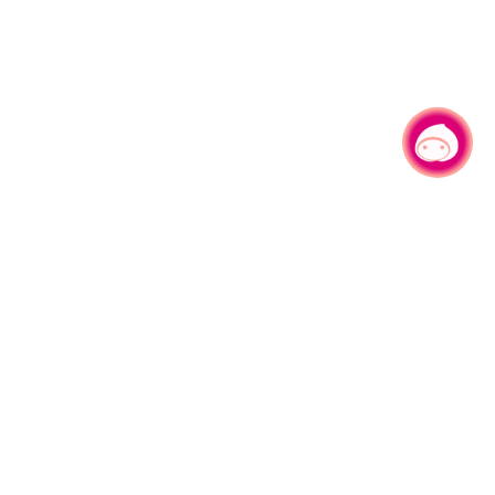
有事问小桃，一起游桃园
330206 桃园市桃园区县府路1号
电话：(03)332-2101#6209
服务时间：週一至週五
上午8:00至12:00 下午13:00至17:00