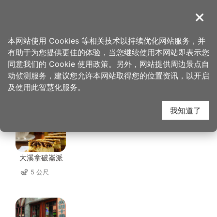
跳
到
導覽
关闭
主
桃园观光导览网
首页
>
想去的地方
>
住宿
>
和平92民宿
要
本网站使用 Cookies 等相关技术以持续优化网站服务，并
内
有助于为您提供更佳的体验，当您继续使用本网站即表示您
容
同意我们的 Cookie 使用政策。另外，网站提供周边景点自
和平92民宿 周边店家
区
动侦测服务，建议您允许本网站取得您的位置资讯，以开启
块
及使用此智慧化服务。
共有 225 间店家
我知道了
大溪拿破崙派
5 公尺