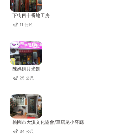
下街四十番地工房
11 公尺
陳媽媽月光餅
25 公尺
桃園市大溪文化協會/草店尾小客廳
34 公尺