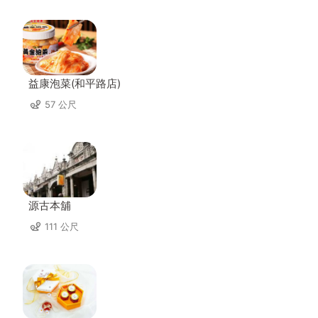
益康泡菜(和平路店)
57 公尺
源古本舖
111 公尺