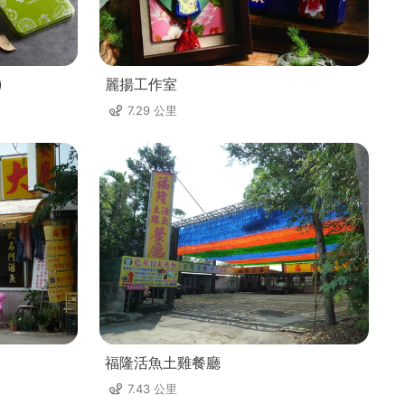
)
麗揚工作室
7.29 公里
福隆活魚土雞餐廳
7.43 公里