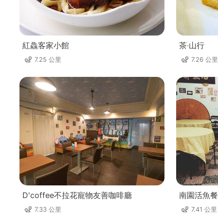
紅鱻客家小館
茶‧山行
7.25 公里
7.26 公里
D'coffee不拉花寵物友善咖啡廳
南園活魚餐
7.33 公里
7.41 公里