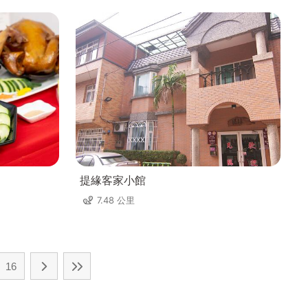
提緣客家小館
7.48 公里
16