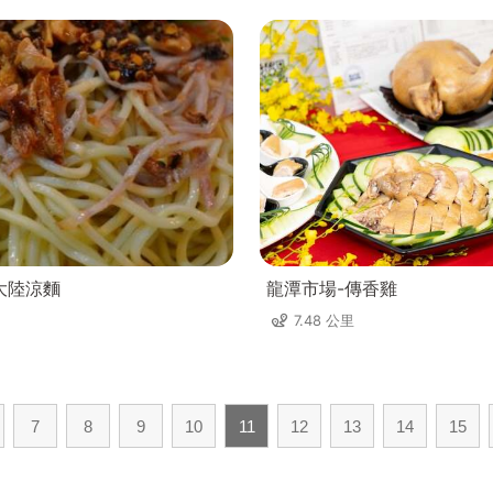
大陸涼麵
龍潭市場-傳香雞
7.48 公里
7
8
9
10
11
12
13
14
15