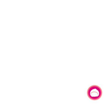
有事问小桃，一起游桃园
|