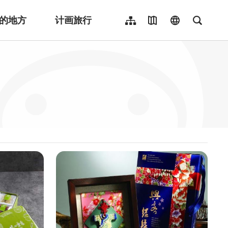
的地方
计画旅行
网站导览
地图导览
language
全文检
繁體中文
English
日本語
한국어
Indonesia
ไทย
Người việt nam