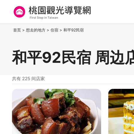
跳
到
主
要
桃园观光导览网
:::
首页
>
想去的地方
>
住宿
>
和平92民宿
内
容
区
和平92民宿 周边
块
共有 225 间店家