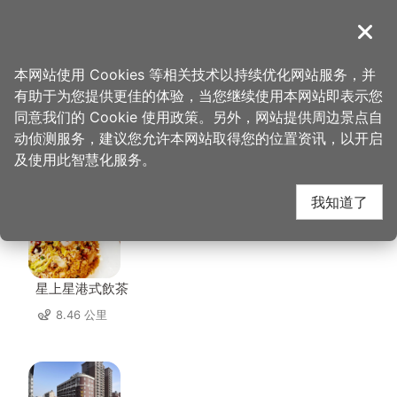
跳
到
導覽
关闭
主
桃园观光导览网
首页
>
想去的地方
>
住宿
>
豆子一家轻旅
要
本网站使用 Cookies 等相关技术以持续优化网站服务，并
内
有助于为您提供更佳的体验，当您继续使用本网站即表示您
容
同意我们的 Cookie 使用政策。另外，网站提供周边景点自
豆子一家轻旅 周边店家
区
动侦测服务，建议您允许本网站取得您的位置资讯，以开启
块
及使用此智慧化服务。
共有 220 间店家
我知道了
星上星港式飲茶
8.46 公里