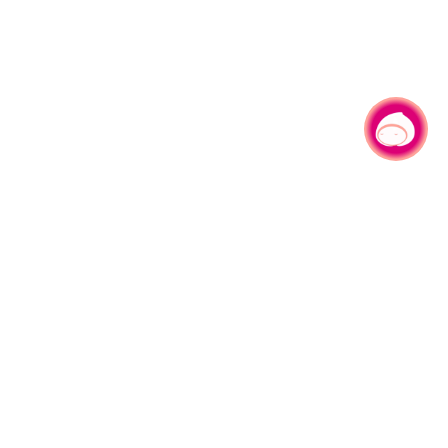
有事问小桃，一起游桃园
|
330206 桃园市桃园区县府路1号
电话：(03)332-2101#6209
服务时间：週一至週五
上午8:00至12:00 下午13:00至17:00