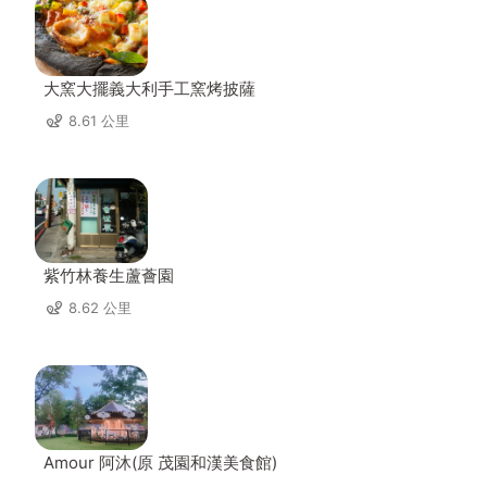
大窯大擺義大利手工窯烤披薩
8.61 公里
紫竹林養生蘆薈園
8.62 公里
Amour 阿沐(原 茂園和漢美食館)