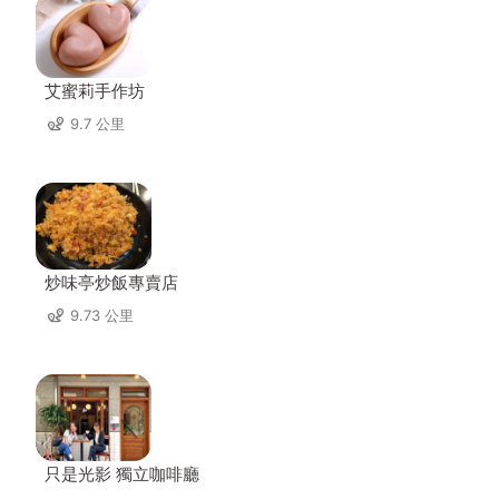
艾蜜莉手作坊
9.7 公里
炒味亭炒飯專賣店
9.73 公里
只是光影 獨立咖啡廳