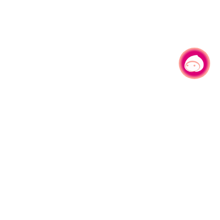
有事问小桃，一起游桃园
330206 桃园市桃园区县府路1号
电话：(03)332-2101#6209
服务时间：週一至週五
上午8:00至12:00 下午13:00至17:00