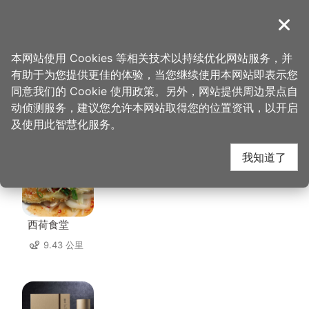
跳
到
導覽
关闭
主
桃园观光导览网
首页
>
想去的地方
>
住宿
>
豆子一家轻旅
要
本网站使用 Cookies 等相关技术以持续优化网站服务，并
内
有助于为您提供更佳的体验，当您继续使用本网站即表示您
容
同意我们的 Cookie 使用政策。另外，网站提供周边景点自
豆子一家轻旅 周边店家
区
动侦测服务，建议您允许本网站取得您的位置资讯，以开启
块
及使用此智慧化服务。
共有 220 间店家
我知道了
西荷食堂
9.43 公里