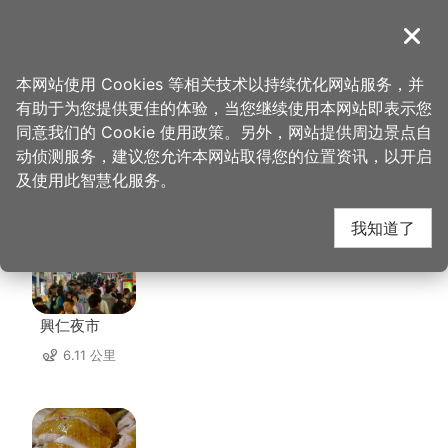
跳
到
導覽
关闭
主
桃园观光导览网
首页
>
想去的地方
>
住宿
>
名仕旅舘
要
本网站使用 Cookies 等相关技术以持续优化网站服务，并
内
有助于为您提供更佳的体验，当您继续使用本网站即表示您
容
同意我们的 Cookie 使用政策。另外，网站提供周边景点自
名仕旅舘 周边店家
区
动侦测服务，建议您允许本网站取得您的位置资讯，以开启
块
及使用此智慧化服务。
共有 296 间店家
我知道了
興仁夜市
6.11 公里