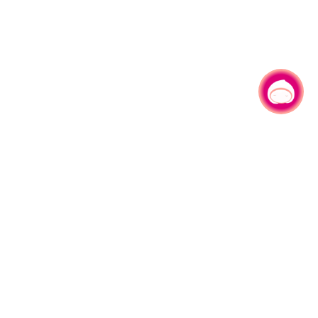
有事问小桃，一起游桃园
330206 桃园市桃园区县府路1号
电话：(03)332-2101#6209
服务时间：週一至週五
上午8:00至12:00 下午13:00至17:00