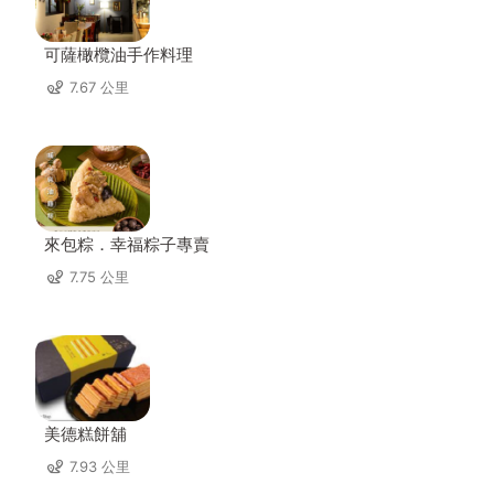
可薩橄欖油手作料理
7.67 公里
來包粽．幸福粽子專賣
7.75 公里
美德糕餅舖
7.93 公里