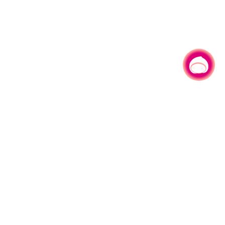
有事问小桃，一起游桃园
|
330206 桃园市桃园区县府路1号
电话：(03)332-2101#6209
服务时间：週一至週五
上午8:00至12:00 下午13:00至17:00