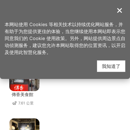
跳
到
導覽
关闭
主
桃园观光导览网
首页
>
想去的地方
>
住宿
>
名仕旅舘
要
本网站使用 Cookies 等相关技术以持续优化网站服务，并
内
有助于为您提供更佳的体验，当您继续使用本网站即表示您
容
同意我们的 Cookie 使用政策。另外，网站提供周边景点自
名仕旅舘 周边店家
区
动侦测服务，建议您允许本网站取得您的位置资讯，以开启
块
及使用此智慧化服务。
共有 296 间店家
我知道了
傳香美食館
7.61 公里