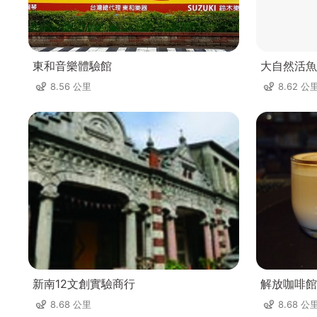
東和音樂體驗館
大自然活魚
8.56 公里
8.62 公
新南12文創實驗商行
解放咖啡館
8.68 公里
8.68 公