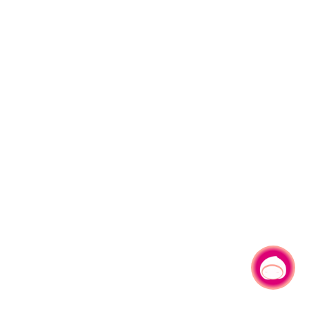
有事问小桃，一起游桃园
|