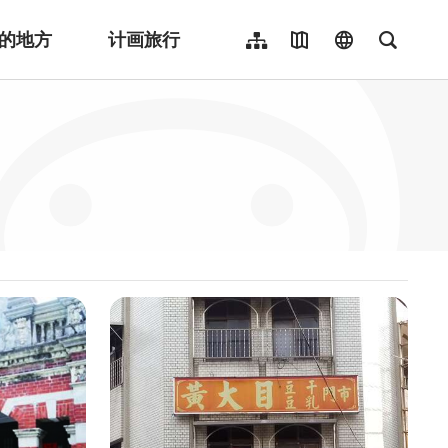
的地方
计画旅行
网站导览
地图导览
language
全文检
繁體中文
English
日本語
한국어
Indonesia
ไทย
Người việt nam