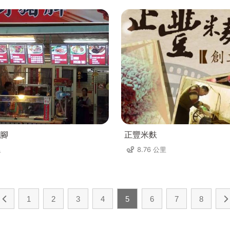
腳
正豐米麩
里
8.76 公里
1
2
3
4
5
6
7
8