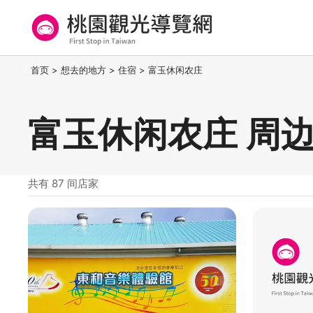
跳
到
主
要
桃园观光导览网
:::
首页
>
想去的地方
>
住宿
>
富玉休闲农庄
内
容
区
富玉休闲农庄 周
块
共有 87 间店家