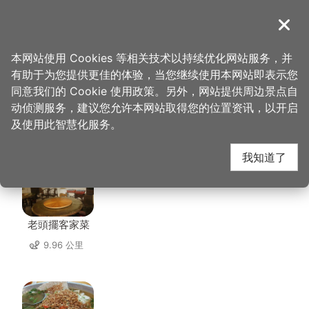
跳
到
導覽
关闭
主
桃园观光导览网
首页
>
想去的地方
>
住宿
>
富玉休闲农庄
要
本网站使用 Cookies 等相关技术以持续优化网站服务，并
内
有助于为您提供更佳的体验，当您继续使用本网站即表示您
容
同意我们的 Cookie 使用政策。另外，网站提供周边景点自
富玉休闲农庄 周边店家
区
动侦测服务，建议您允许本网站取得您的位置资讯，以开启
块
及使用此智慧化服务。
共有 87 间店家
我知道了
老頭擺客家菜
9.96 公里