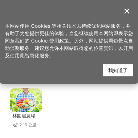
跳
到
導覽
关闭
主
桃园观光导览网
首页
>
想去的地方
>
住宿
>
和逸饭店桃园青埔馆
要
本网站使用 Cookies 等相关技术以持续优化网站服务，并
内
有助于为您提供更佳的体验，当您继续使用本网站即表示您
容
和逸饭店桃园青埔馆 周
同意我们的 Cookie 使用政策。另外，网站提供周边景点自
区
动侦测服务，建议您允许本网站取得您的位置资讯，以开启
块
及使用此智慧化服务。
边店家
我知道了
共有 202 间店家
林園居農場
2.16 公里