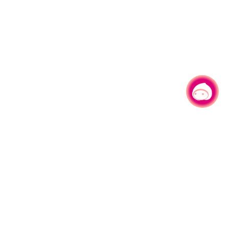
有事问小桃，一起游桃园
|
330206 桃园市桃园区县府路1号
电话：(03)332-2101#6209