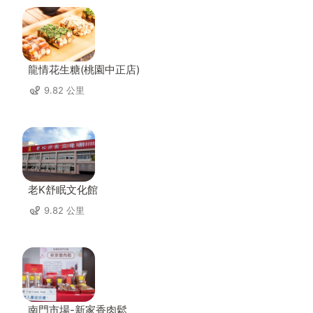
龍情花生糖(桃園中正店)
9.82 公里
老K舒眠文化館
9.82 公里
南門市場-新家香肉鬆