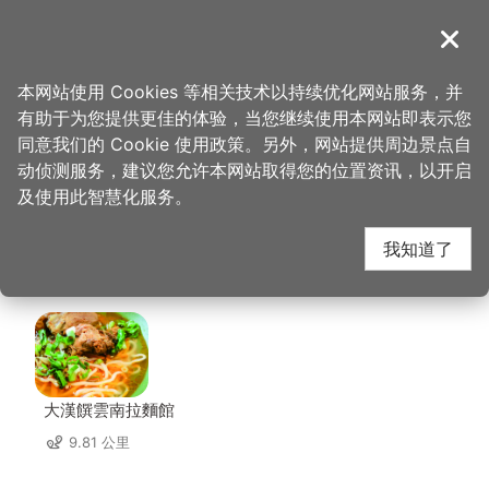
跳
到
導覽
关闭
主
桃园观光导览网
首页
>
想去的地方
>
住宿
>
和逸饭店桃园青埔馆
要
本网站使用 Cookies 等相关技术以持续优化网站服务，并
内
有助于为您提供更佳的体验，当您继续使用本网站即表示您
容
和逸饭店桃园青埔馆 周
同意我们的 Cookie 使用政策。另外，网站提供周边景点自
区
动侦测服务，建议您允许本网站取得您的位置资讯，以开启
块
及使用此智慧化服务。
边店家
我知道了
共有 202 间店家
大漢饌雲南拉麵館
9.81 公里