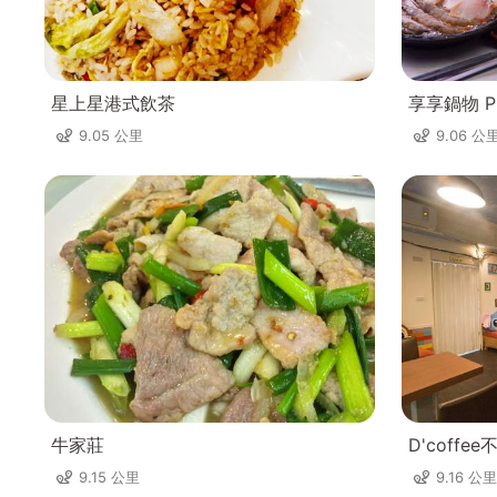
星上星港式飲茶
享享鍋物 Pr
9.05 公里
9.06 公
牛家莊
D'coff
9.15 公里
9.16 公里