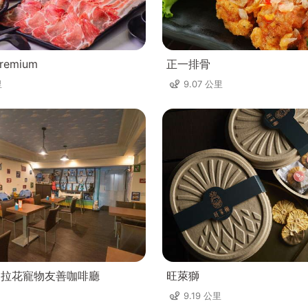
emium
正一排骨
里
9.07 公里
ee不拉花寵物友善咖啡廳
旺萊獅
9.19 公里