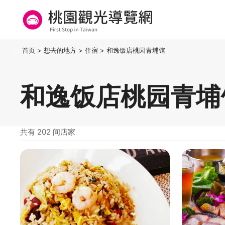
跳
到
主
要
桃园观光导览网
:::
首页
>
想去的地方
>
住宿
>
和逸饭店桃园青埔馆
内
容
区
和逸饭店桃园青埔
块
共有 202 间店家