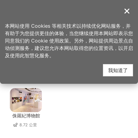
跳
到
導覽
关闭
主
桃园观光导览网
首页
>
想去的地方
>
住宿
>
和逸饭店桃园青埔馆
要
本网站使用 Cookies 等相关技术以持续优化网站服务，并
内
有助于为您提供更佳的体验，当您继续使用本网站即表示您
容
和逸饭店桃园青埔馆 周
同意我们的 Cookie 使用政策。另外，网站提供周边景点自
区
动侦测服务，建议您允许本网站取得您的位置资讯，以开启
块
及使用此智慧化服务。
边店家
我知道了
共有 202 间店家
侏羅紀博物館
8.72 公里