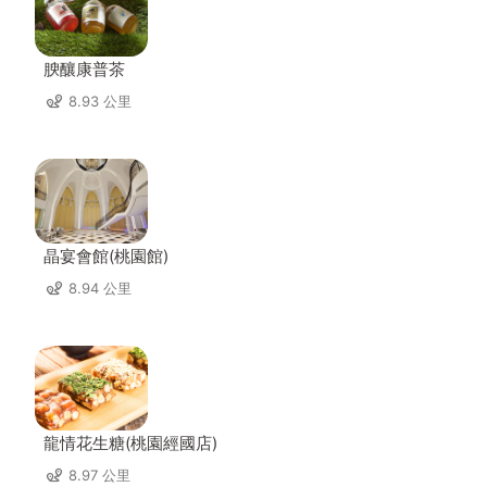
腴釀康普茶
8.93 公里
晶宴會館(桃園館)
8.94 公里
龍情花生糖(桃園經國店)
8.97 公里