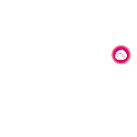
有事问小桃，一起游桃园
330206 桃园市桃园区县府路1号
电话：(03)332-2101#6209