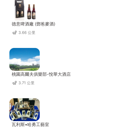
德意啤酒廠 (鄧爸麥酒)
3.66 公里
桃園高爾夫俱樂部-悅華大酒店
3.71 公里
瓦利斯•哈勇工藝室