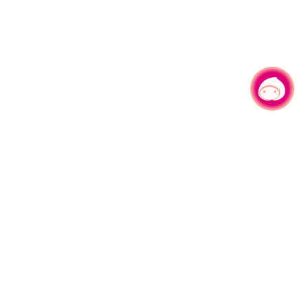
有事问小桃，一起游桃园
330206 桃园市桃园区县府路1号
电话：(03)332-2101#6209
服务时间：週一至週五
上午8:00至12:00 下午13:00至17:00