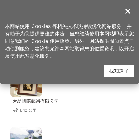
跳
到
導覽
关闭
主
桃园观光导览网
首页
>
想去的地方
>
住宿
>
大溪甘单朴宿
要
本网站使用 Cookies 等相关技术以持续优化网站服务，并
内
有助于为您提供更佳的体验，当您继续使用本网站即表示您
容
同意我们的 Cookie 使用政策。另外，网站提供周边景点自
大溪甘单朴宿 周边店家
区
动侦测服务，建议您允许本网站取得您的位置资讯，以开启
块
及使用此智慧化服务。
共有 212 间店家
我知道了
大易國際藝術有限公司
1.42 公里