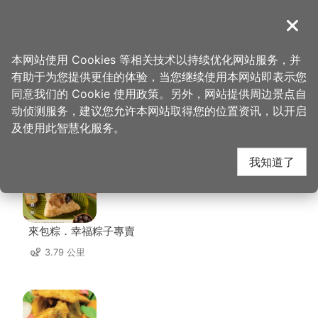
跳
到
導覽
关闭
主
桃园观光导览网
首页
>
想去的地方
>
住宿
>
大溪甘单朴宿
要
本网站使用 Cookies 等相关技术以持续优化网站服务，并
内
有助于为您提供更佳的体验，当您继续使用本网站即表示您
容
同意我们的 Cookie 使用政策。另外，网站提供周边景点自
大溪甘单朴宿 周边店家
区
动侦测服务，建议您允许本网站取得您的位置资讯，以开启
块
及使用此智慧化服务。
共有 212 间店家
我知道了
來包粽．幸福粽子專賣
3.79 公里