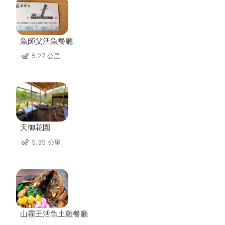
魚師父活魚餐廳
5.27 公里
天御花園
5.35 公里
山霸王活魚土雞餐廳