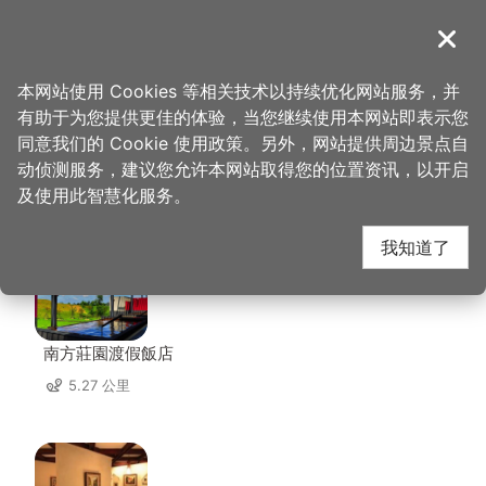
跳
到
導覽
关闭
主
桃园观光导览网
首页
>
想去的地方
>
住宿
>
青埔商务旅馆
要
本网站使用 Cookies 等相关技术以持续优化网站服务，并
内
有助于为您提供更佳的体验，当您继续使用本网站即表示您
容
同意我们的 Cookie 使用政策。另外，网站提供周边景点自
青埔商务旅馆 周边店家
区
动侦测服务，建议您允许本网站取得您的位置资讯，以开启
块
及使用此智慧化服务。
共有 241 间店家
我知道了
南方莊園渡假飯店
5.27 公里