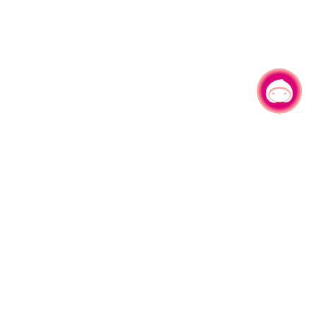
有事问小桃，一起游桃园
|
330206 桃园市桃园区县府路1号
电话：(03)332-2101#6209
服务时间：週一至週五
上午8:00至12:00 下午13:00至17:00