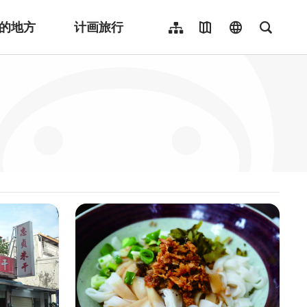
的地方
计画旅行
网站导览
地图导览
language
全文检
繁體中文
English
日本語
한국어
Indonesia
ไทย
Người việt nam