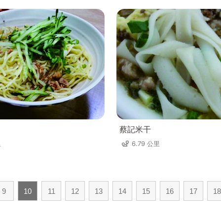
蔡記米干
里
6.79 公里
9
10
11
12
13
14
15
16
17
18