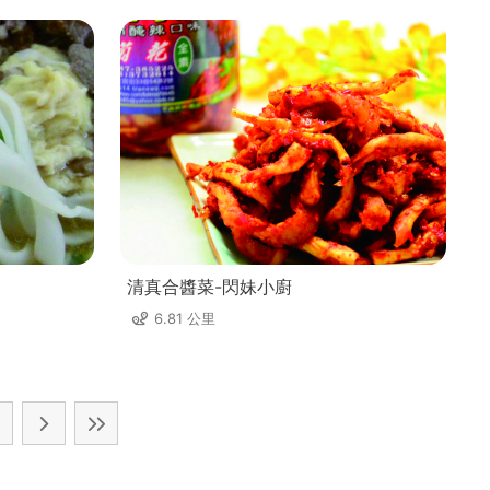
清真合醬菜-閃妹小廚
6.81 公里