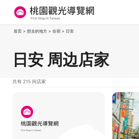
跳
到
主
要
桃园观光导览网
:::
首页
>
想去的地方
>
住宿
>
日安
内
容
区
日安 周边店家
块
共有 215 间店家