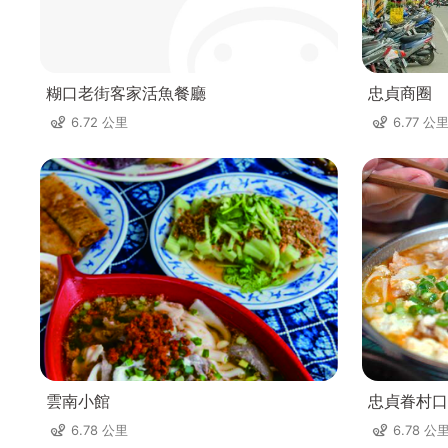
糊口老街客家活魚餐廳
忠貞商圈
6.72 公里
6.77 公
雲南小館
忠貞眷村口
6.78 公里
6.78 公