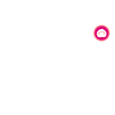
有事问小桃，一起游桃园
|
330206 桃园市桃园区县府路1号
电话：(03)332-2101#6209
服务时间：週一至週五
上午8:00至12:00 下午13:00至17:00