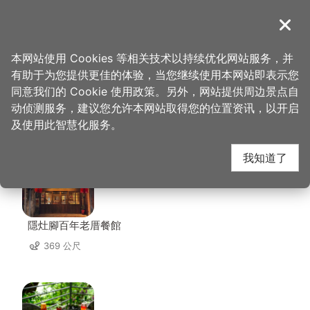
跳
到
導覽
关闭
主
桃园观光导览网
首页
>
想去的地方
>
住宿
>
日安
要
本网站使用 Cookies 等相关技术以持续优化网站服务，并
内
有助于为您提供更佳的体验，当您继续使用本网站即表示您
容
同意我们的 Cookie 使用政策。另外，网站提供周边景点自
日安 周边店家
区
动侦测服务，建议您允许本网站取得您的位置资讯，以开启
块
及使用此智慧化服务。
共有 215 间店家
我知道了
隱灶腳百年老厝餐館
369 公尺