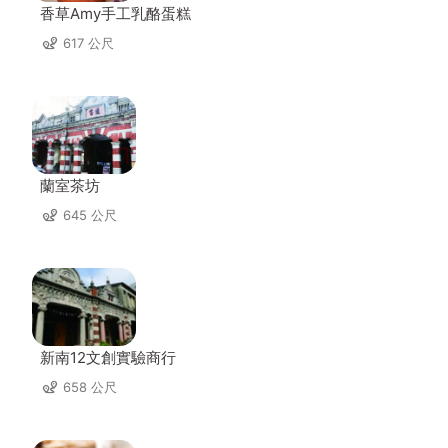
香草Amy手工乳酪蛋糕
617 公尺
蘭室茶坊
645 公尺
新南12文創實驗商行
658 公尺