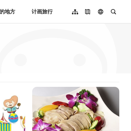
的地方
计画旅行
网站导览
地图导览
language
全文检
繁體中文
English
日本語
한국어
Indonesia
ไทย
Người việt nam