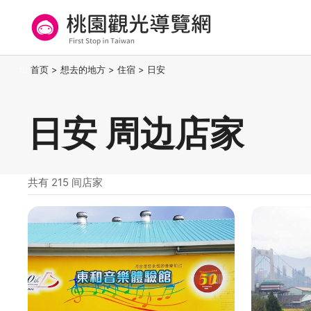
跳
到
主
要
桃园观光导览网
:::
首页
>
想去的地方
>
住宿
>
日安
内
容
区
日安 周边店家
块
共有 215 间店家