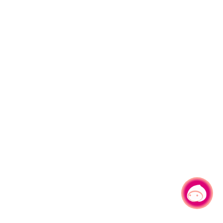
有事问小桃，一起游桃园
|