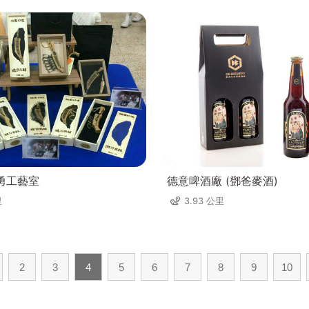
勇工藝室
德意啤酒廠 (鄧爸麥酒)
里
3.93 公里
2
3
4
5
6
7
8
9
10