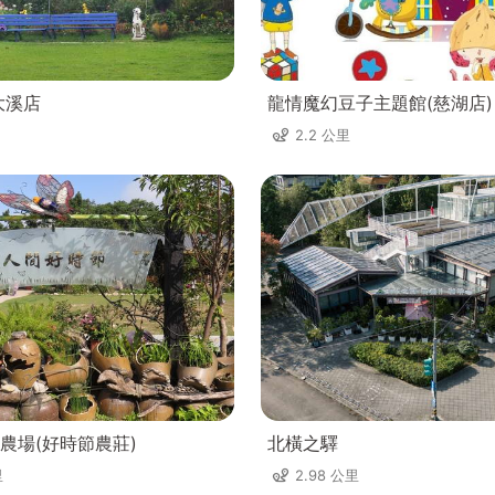
大溪店
龍情魔幻豆子主題館(慈湖店)
2.2 公里
農場(好時節農莊)
北橫之驛
里
2.98 公里