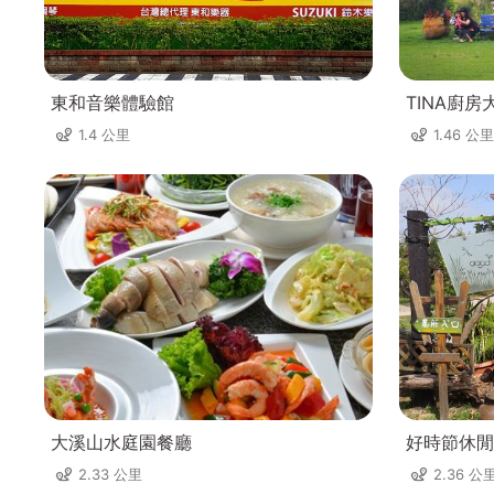
東和音樂體驗館
TINA廚房
1.4 公里
1.46 公里
大溪山水庭園餐廳
好時節休閒
2.33 公里
2.36 公