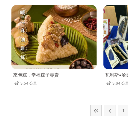
來包粽．幸福粽子專賣
瓦利斯•哈
3.54 公里
3.64 公
1