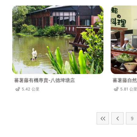
蕃薯藤有機專賣-八德埤塘店
蕃薯藤自然
5.42 公里
5.81 公
9