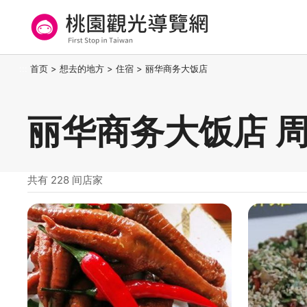
跳
到
主
要
桃园观光导览网
:::
首页
>
想去的地方
>
住宿
>
丽华商务大饭店
内
容
区
丽华商务大饭店 
块
共有 228 间店家