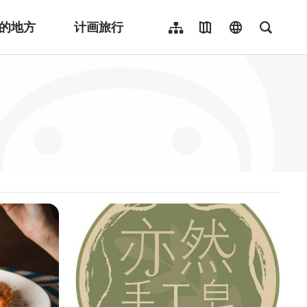
的地方
计画旅行
网站导览
地图导览
language
全文检
繁體中文
English
日本語
한국어
Indonesia
ไทย
Người việt nam