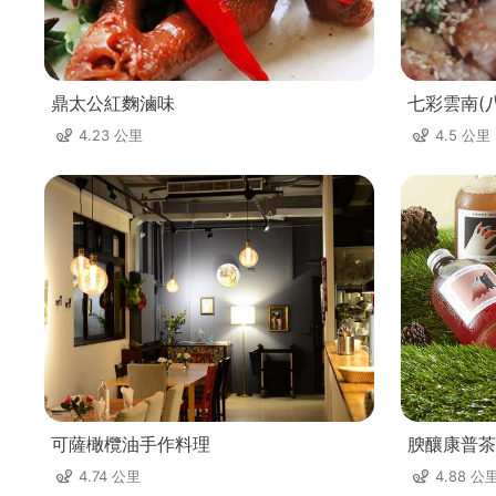
鼎太公紅麴滷味
七彩雲南(
4.23 公里
4.5 公里
可薩橄欖油手作料理
腴釀康普茶
4.74 公里
4.88 公