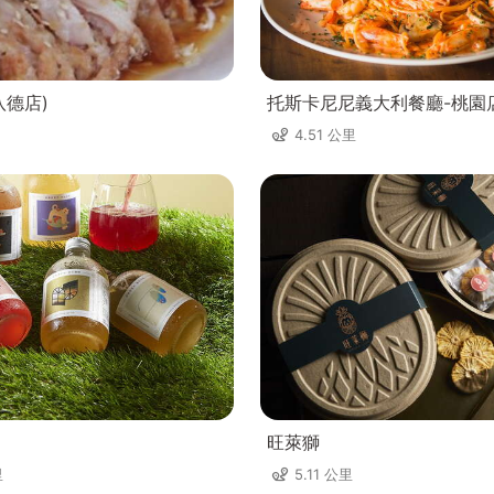
八德店)
托斯卡尼尼義大利餐廳-桃園
4.51 公里
旺萊獅
里
5.11 公里