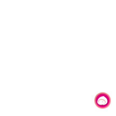
有事问小桃，一起游桃园
|