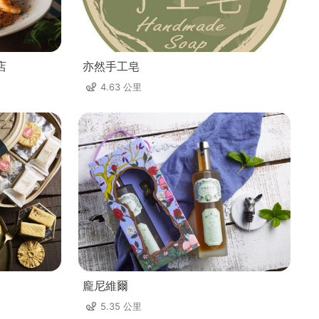
店
亦然手工皂
4.63 公里
龐尼維爾
5.35 公里