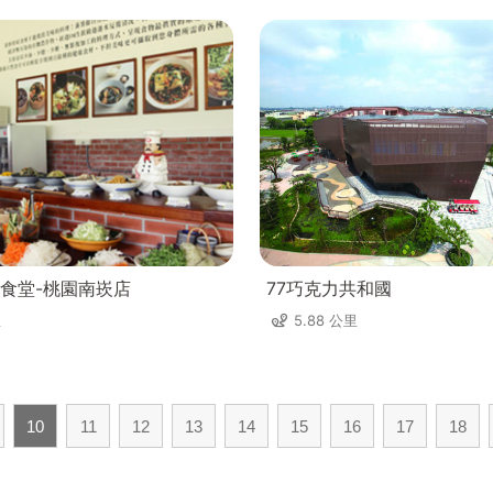
食堂-桃園南崁店
77巧克力共和國
里
5.88 公里
10
11
12
13
14
15
16
17
18