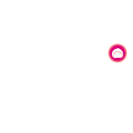
有事问小桃，一起游桃园
|
330206 桃园市桃园区县府路1号
电话：(03)332-2101#6209