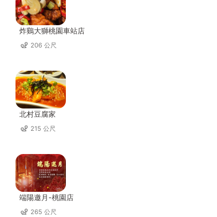
炸鷄大獅桃園車站店
206 公尺
北村豆腐家
215 公尺
端陽邀月-桃園店
265 公尺