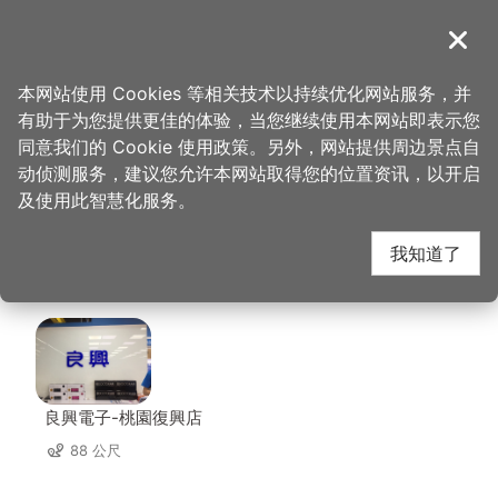
跳
到
導覽
关闭
主
桃园观光导览网
首页
>
想去的地方
>
住宿
>
丽华商务大饭店
要
本网站使用 Cookies 等相关技术以持续优化网站服务，并
内
有助于为您提供更佳的体验，当您继续使用本网站即表示您
容
丽华商务大饭店 周边店
同意我们的 Cookie 使用政策。另外，网站提供周边景点自
区
动侦测服务，建议您允许本网站取得您的位置资讯，以开启
块
及使用此智慧化服务。
家
我知道了
共有 228 间店家
良興電子-桃園復興店
88 公尺