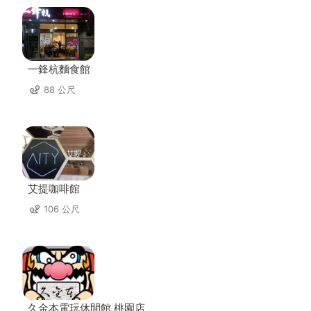
一鋒杭麵食館
88 公尺
艾提咖啡館
106 公尺
久金本電玩休閒館 桃園店