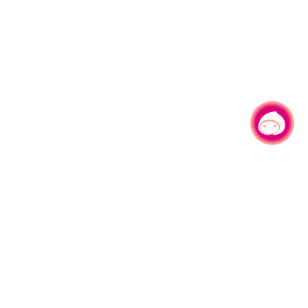
有事问小桃，一起游桃园
|
330206 桃园市桃园区县府路1号
电话：(03)332-2101#6209