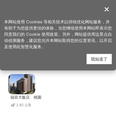
跳
到
導覽
关闭
主
桃园观光导览网
首页
>
想去的地方
>
住宿
>
丽华商务大饭店
要
本网站使用 Cookies 等相关技术以持续优化网站服务，并
内
有助于为您提供更佳的体验，当您继续使用本网站即表示您
容
丽华商务大饭店 周边店
同意我们的 Cookie 使用政策。另外，网站提供周边景点自
区
动侦测服务，建议您允许本网站取得您的位置资讯，以开启
块
及使用此智慧化服务。
家
我知道了
共有 228 间店家
福容大飯店 桃園
2.82 公里