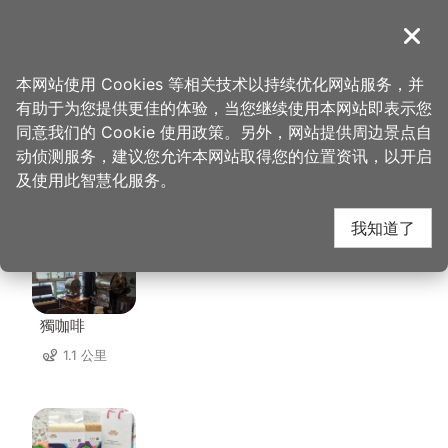
跳
到
導覽
关闭
主
桃园观光导览网
首页
>
想去的地方
>
住宿
>
罗里海山轻旅
要
本网站使用 Cookies 等相关技术以持续优化网站服务，并
内
有助于为您提供更佳的体验，当您继续使用本网站即表示您
容
同意我们的 Cookie 使用政策。另外，网站提供周边景点自
罗里海山轻旅 周边店家
区
动侦测服务，建议您允许本网站取得您的位置资讯，以开启
块
及使用此智慧化服务。
共有 117 间店家
我知道了
獨咖啡
1.1 公里