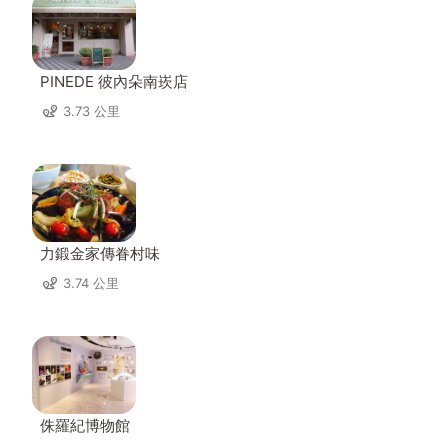
PINEDE 彼內朵南崁店
3.73 公里
力鍛金家傳眷村味
3.74 公里
侏羅紀博物館