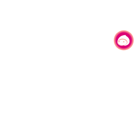
有事问小桃，一起游桃园
|
330206 桃园市桃园区县府路1号
电话：(03)332-2101#6209
服务时间：週一至週五
上午8:00至12:00 下午13:00至17:00