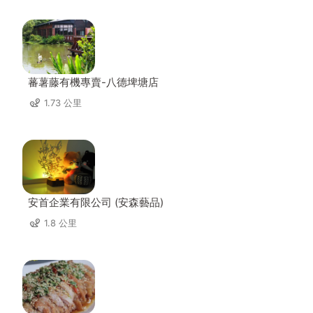
蕃薯藤有機專賣-八德埤塘店
1.73 公里
安首企業有限公司 (安森藝品)
1.8 公里