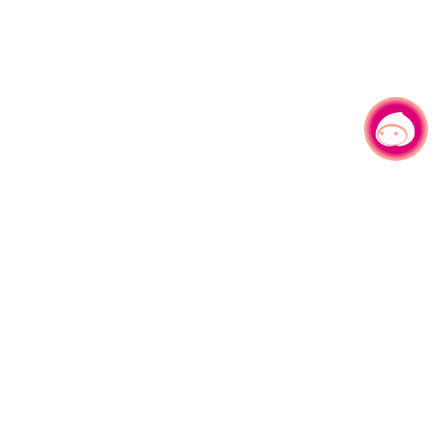
有事问小桃，一起游桃园
330206 桃园市桃园区县府路1号
电话：(03)332-2101#6209
服务时间：週一至週五
上午8:00至12:00 下午13:00至17:00