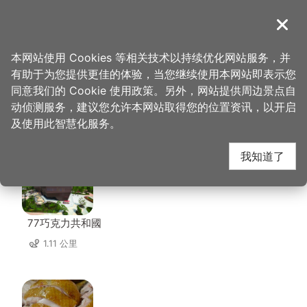
跳
到
導覽
关闭
主
桃园观光导览网
首页
>
想去的地方
>
住宿
>
和乐宾馆
要
本网站使用 Cookies 等相关技术以持续优化网站服务，并
内
有助于为您提供更佳的体验，当您继续使用本网站即表示您
容
同意我们的 Cookie 使用政策。另外，网站提供周边景点自
和乐宾馆 周边店家
区
动侦测服务，建议您允许本网站取得您的位置资讯，以开启
块
及使用此智慧化服务。
共有 288 间店家
我知道了
77巧克力共和國
1.11 公里