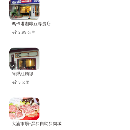
瑪卡塔咖啡豆專賣店
2.99 公里
阿燁紅麵線
3 公里
大湳市場-黑豬自助豬肉城