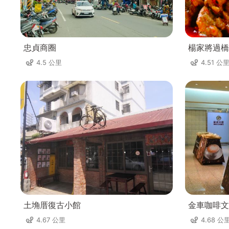
忠貞商圈
楊家將過橋
4.5 公里
4.51 公
土埆厝復古小館
金車咖啡文
4.67 公里
4.68 公