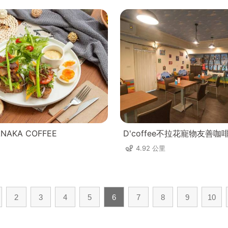
AKA COFFEE
D'coffee不拉花寵物友善咖
4.92 公里
2
3
4
5
6
7
8
9
10