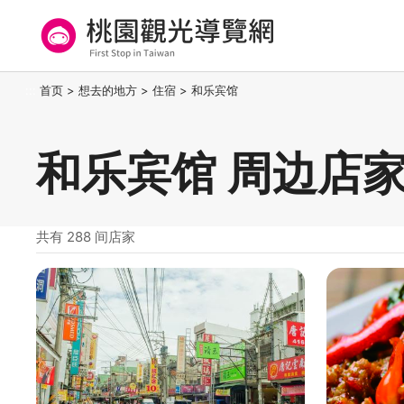
跳
到
主
要
桃园观光导览网
:::
首页
>
想去的地方
>
住宿
>
和乐宾馆
内
容
区
和乐宾馆 周边店
块
共有 288 间店家