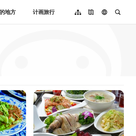
的地方
计画旅行
网站导览
地图导览
language
全文检
繁體中文
English
日本語
한국어
Indonesia
ไทย
Người việt nam