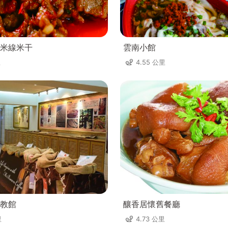
米線米干
雲南小館
里
4.55 公里
教館
釀香居懷舊餐廳
里
4.73 公里