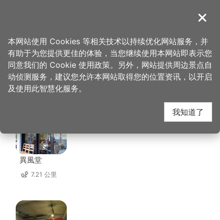
跳
到
導覽
关闭
主
桃园观光导览网
首页
>
想去的地方
>
住宿
>
宾士旅馆
要
本网站使用 Cookies 等相关技术以持续优化网站服务，并
内
有助于为您提供更佳的体验，当您继续使用本网站即表示您
容
同意我们的 Cookie 使用政策。另外，网站提供周边景点自
宾士旅馆 周边店家
区
动侦测服务，建议您允许本网站取得您的位置资讯，以开启
块
及使用此智慧化服务。
共有 297 间店家
我知道了
異風堂
7.21 公里