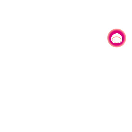
有事问小桃，一起游桃园
330206 桃园市桃园区县府路1号
电话：(03)332-2101#6209
服务时间：週一至週五
上午8:00至12:00 下午13:00至17:00