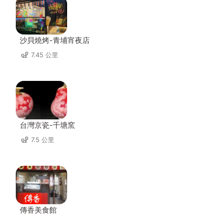
沙貝燒烤-青埔宵夜店
7.45 公里
台灣京瓷-千塘窯
7.5 公里
傳香美食館