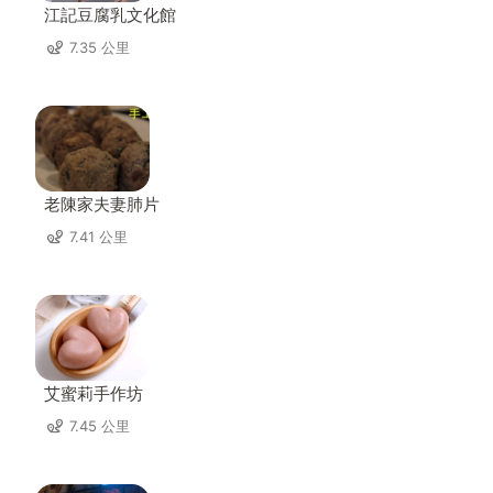
江記豆腐乳文化館
7.35 公里
老陳家夫妻肺片
7.41 公里
艾蜜莉手作坊
7.45 公里