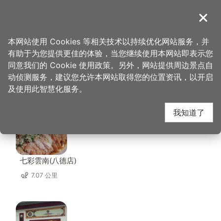
跳
到
導覽
关闭
主
桃园观光导览网
首页
>
想去的地方
>
住宿
>
宾士旅馆
要
本网站使用 Cookies 等相关技术以持续优化网站服务，并
内
有助于为您提供更佳的体验，当您继续使用本网站即表示您
容
同意我们的 Cookie 使用政策。另外，网站提供周边景点自
宾士旅馆 周边店家
区
动侦测服务，建议您允许本网站取得您的位置资讯，以开启
块
及使用此智慧化服务。
共有 297 间店家
我知道了
七彩雲南(八德店)
7.07 公里