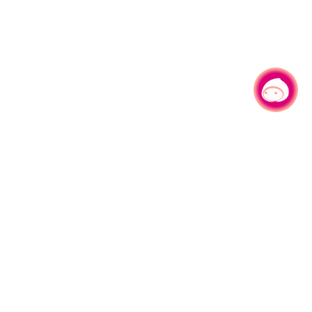
有事问小桃，一起游桃园
330206 桃园市桃园区县府路1号
电话：(03)332-2101#6209
服务时间：週一至週五
上午8:00至12:00 下午13:00至17:00