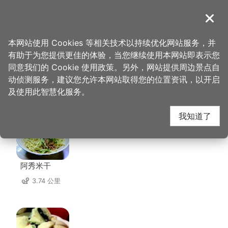
跳
到
導覽
关闭
主
桃园观光导览网
首页
>
想去的地方
>
住宿
>
宾士旅馆
要
本网站使用 Cookies 等相关技术以持续优化网站服务，并
内
有助于为您提供更佳的体验，当您继续使用本网站即表示您
容
同意我们的 Cookie 使用政策。另外，网站提供周边景点自
宾士旅馆 周边店家
区
动侦测服务，建议您允许本网站取得您的位置资讯，以开启
块
及使用此智慧化服务。
共有 297 间店家
我知道了
阿秀米干
3.74 公里