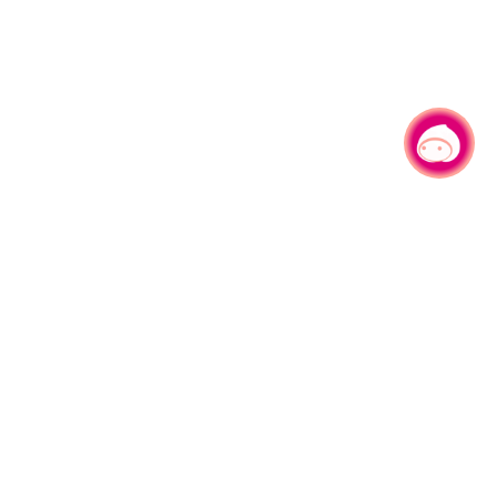
有事问小桃，一起游桃园
|
330206 桃园市桃园区县府路1号
电话：(03)332-2101#6209
服务时间：週一至週五
上午8:00至12:00 下午13:00至17:00