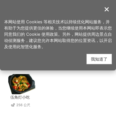
跳
到
導覽
关闭
主
桃园观光导览网
首页
>
想去的地方
>
住宿
>
峇里岛汽车旅馆
要
本网站使用 Cookies 等相关技术以持续优化网站服务，并
内
有助于为您提供更佳的体验，当您继续使用本网站即表示您
容
峇里岛汽车旅馆 周边店
同意我们的 Cookie 使用政策。另外，网站提供周边景点自
区
动侦测服务，建议您允许本网站取得您的位置资讯，以开启
块
及使用此智慧化服务。
家
我知道了
共有 305 间店家
伍角灯小吃
256 公尺