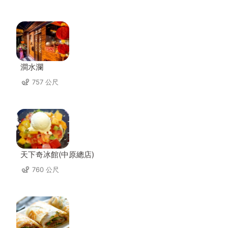
澗水瀾
757 公尺
天下奇冰館(中原總店)
760 公尺