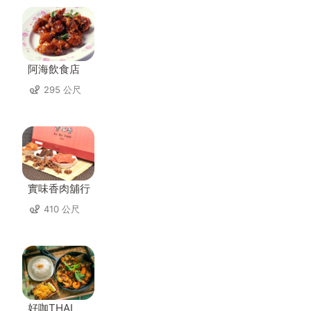
阿海飲食店
295 公尺
實味香肉舖行
410 公尺
好咖THAI