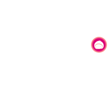
有事问小桃，一起游桃园
330206 桃园市桃园区县府路1号
电话：(03)332-2101#6209