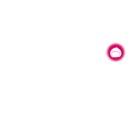
有事问小桃，一起游桃园
|
330206 桃园市桃园区县府路1号
电话：(03)332-2101#6209