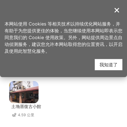
跳
到
導覽
关闭
主
桃园观光导览网
首页
>
想去的地方
>
住宿
>
峇里岛汽车旅馆
要
本网站使用 Cookies 等相关技术以持续优化网站服务，并
内
有助于为您提供更佳的体验，当您继续使用本网站即表示您
容
峇里岛汽车旅馆 周边店
同意我们的 Cookie 使用政策。另外，网站提供周边景点自
区
动侦测服务，建议您允许本网站取得您的位置资讯，以开启
块
及使用此智慧化服务。
家
我知道了
共有 305 间店家
土埆厝復古小館
4.59 公里