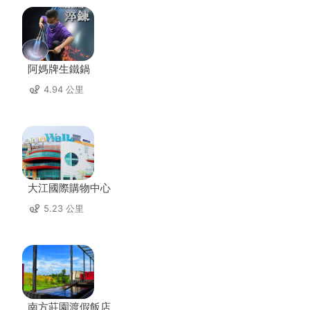
阿媽牌生鐵鍋
4.94 公里
大江國際購物中心
5.23 公里
南方莊園渡假飯店