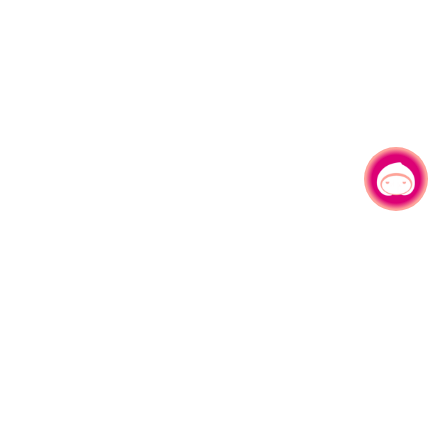
有事问小桃，一起游桃园
330206 桃园市桃园区县府路1号
电话：(03)332-2101#6209