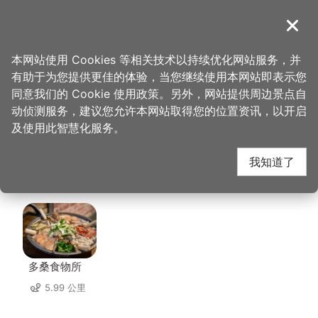
跳
到
導覽
关闭
主
桃园观光导览网
首页
>
想去的地方
>
住宿
>
峇里岛汽车旅馆
要
本网站使用 Cookies 等相关技术以持续优化网站服务，并
内
有助于为您提供更佳的体验，当您继续使用本网站即表示您
容
峇里岛汽车旅馆 周边店
同意我们的 Cookie 使用政策。另外，网站提供周边景点自
区
动侦测服务，建议您允许本网站取得您的位置资讯，以开启
块
及使用此智慧化服务。
家
我知道了
共有 305 间店家
多桑食物所
5.99 公里