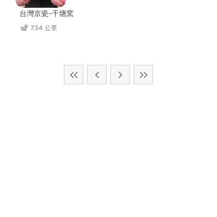
台灣京瓷-千塘窯
7.54 公里