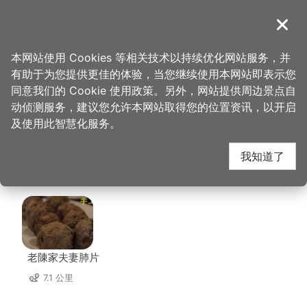
跳
到
導覽
关闭
主
桃园观光导览网
首页
>
想去的地方
>
住宿
>
峇里岛汽车旅馆
要
本网站使用 Cookies 等相关技术以持续优化网站服务，并
内
有助于为您提供更佳的体验，当您继续使用本网站即表示您
容
峇里岛汽车旅馆 周边店
同意我们的 Cookie 使用政策。另外，网站提供周边景点自
区
动侦测服务，建议您允许本网站取得您的位置资讯，以开启
块
及使用此智慧化服务。
家
我知道了
共有 305 间店家
老陳家夫妻肺片
7.1 公里