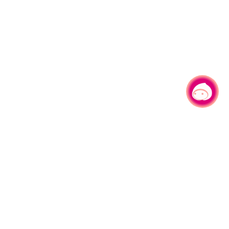
有事问小桃，一起游桃园
330206 桃园市桃园区县府路1号
电话：(03)332-2101#6209