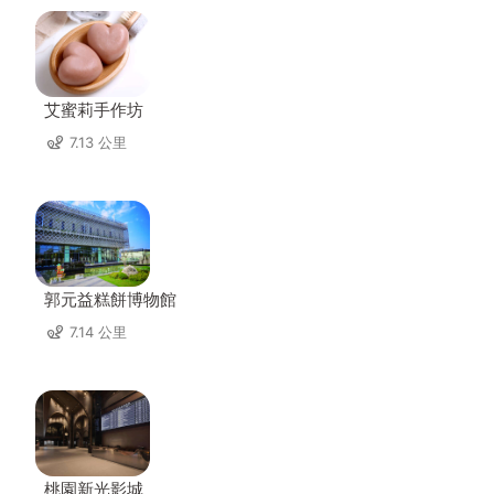
艾蜜莉手作坊
7.13 公里
郭元益糕餅博物館
7.14 公里
桃園新光影城