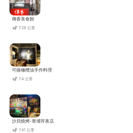
傳香美食館
7.26 公里
可薩橄欖油手作料理
7.4 公里
沙貝燒烤-青埔宵夜店
7.41 公里