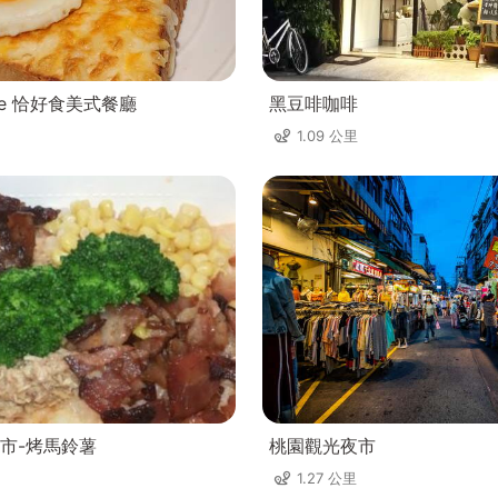
use 恰好食美式餐廳
黑豆啡咖啡
1.09 公里
市-烤馬鈴薯
桃園觀光夜市
1.27 公里