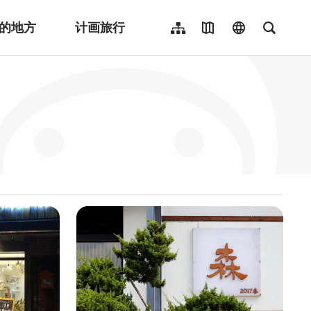
的地方
计画旅行
网站导览
地图导览
language
全文检
繁體中文
English
日本語
한국어
Indonesia
ไทย
Người việt nam