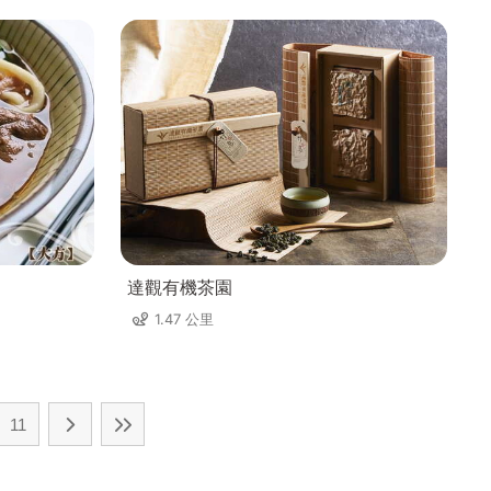
達觀有機茶園
1.47 公里
11