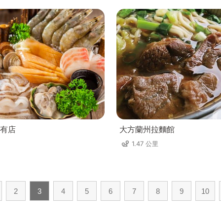
有店
大方蘭州拉麵館
1.47 公里
2
3
4
5
6
7
8
9
10