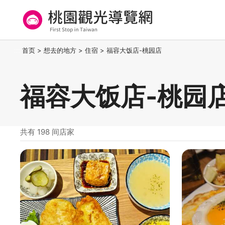
跳
到
主
要
桃园观光导览网
:::
首页
>
想去的地方
>
住宿
>
福容大饭店-桃园店
内
容
区
福容大饭店-桃园
块
共有 198 间店家