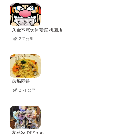
久金本電玩休閒館 桃園店
2.7 公里
義焗兩得
2.71 公里
花草家 DFShop