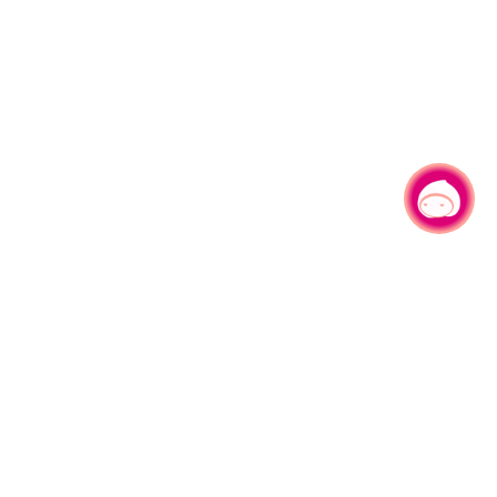
有事问小桃，一起游桃园
|
330206 桃园市桃园区县府路1号
电话：(03)332-2101#6209