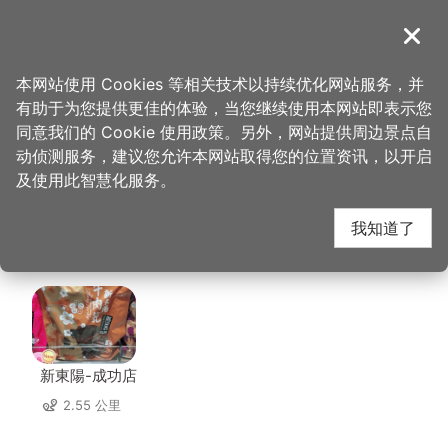
跳
到
導覽
关闭
主
桃园观光导览网
首页
>
想去的地方
>
住宿
>
福容大饭店-桃园店
要
本网站使用 Cookies 等相关技术以持续优化网站服务，并
内
有助于为您提供更佳的体验，当您继续使用本网站即表示您
容
福容大饭店-桃园店 周
同意我们的 Cookie 使用政策。另外，网站提供周边景点自
区
动侦测服务，建议您允许本网站取得您的位置资讯，以开启
块
及使用此智慧化服务。
边店家
我知道了
共有 198 间店家
新東陽-成功店
2.55 公里