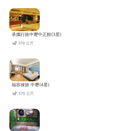
承攜行旅中壢中正館(3星)
519 公尺
福容徠旅 中壢(4星)
570 公尺