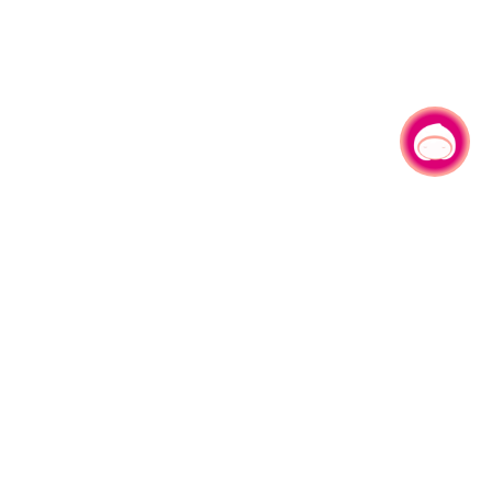
有事问小桃，一起游桃园
330206 桃园市桃园区县府路1号
电话：(03)332-2101#6209
服务时间：週一至週五
上午8:00至12:00 下午13:00至17:00