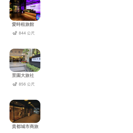
愛時租旅館
844 公尺
景園大旅社
856 公尺
貴都城市商旅