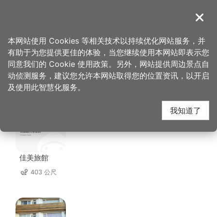
跳
到
導覽
关闭
主
桃园观光导览网
首页
>
想去的地方
>
美食、购物
>
阿海饮食店
要
本网站使用 Cookies 等相关技术以持续优化网站服务，并
内
有助于为您提供更佳的体验，当您继续使用本网站即表示您
容
同意我们的 Cookie 使用政策。另外，网站提供周边景点自
阿海饮食店 周边住宿
区
动侦测服务，建议您允许本网站取得您的位置资讯，以开启
块
及使用此智慧化服务。
共有 134 间店家
我知道了
佳美旅館
403 公尺