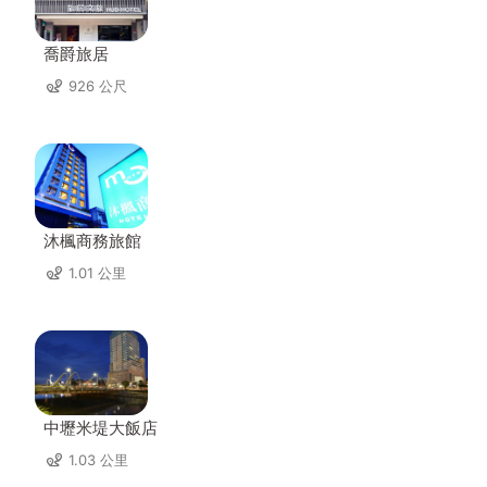
喬爵旅居
926 公尺
沐楓商務旅館
1.01 公里
中壢米堤大飯店
1.03 公里