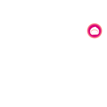
有事问小桃，一起游桃园
330206 桃园市桃园区县府路1号
电话：(03)332-2101#6209
服务时间：週一至週五
上午8:00至12:00 下午13:00至17:00