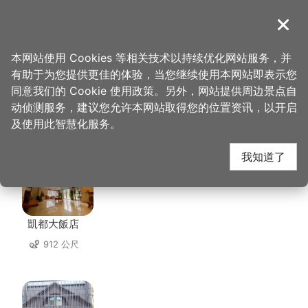
跳
到
導覽
关闭
主
桃园观光导览网
首页
>
想去的地方
>
美食、购物
>
阿海饮食店
要
本网站使用 Cookies 等相关技术以持续优化网站服务，并
内
有助于为您提供更佳的体验，当您继续使用本网站即表示您
容
同意我们的 Cookie 使用政策。另外，网站提供周边景点自
阿海饮食店 周边住宿
区
动侦测服务，建议您允许本网站取得您的位置资讯，以开启
块
及使用此智慧化服务。
共有 134 间店家
我知道了
凱都大飯店
912 公尺