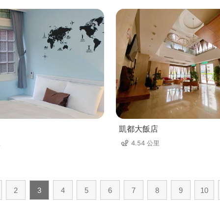
凱都大飯店
里
4.54 公里
2
3
4
5
6
7
8
9
10