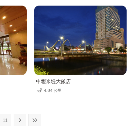
中壢米堤大飯店
4.64 公里
11