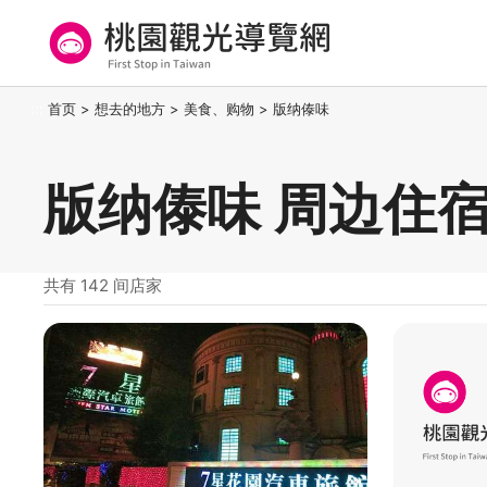
跳
到
主
要
桃园观光导览网
:::
首页
>
想去的地方
>
美食、购物
>
版纳傣味
内
容
区
版纳傣味 周边住
块
共有 142 间店家