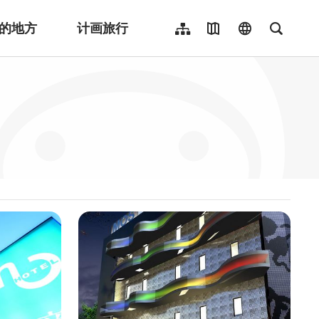
的地方
计画旅行
网站导览
地图导览
language
全文检
繁體中文
English
日本語
한국어
Indonesia
ไทย
Người việt nam