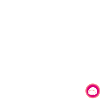
有事问小桃，一起游桃园
|