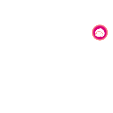
有事问小桃，一起游桃园
|
330206 桃园市桃园区县府路1号
电话：(03)332-2101#6209
服务时间：週一至週五
上午8:00至12:00 下午13:00至17:00