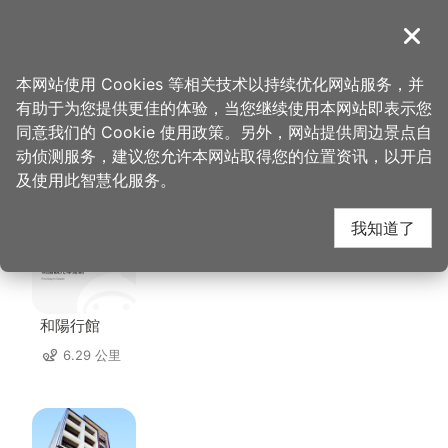
跳
到
導覽
关闭
主
桃园观光导览网
首页
>
想去的地方
>
美食、购物
>
丹马克咖啡馆
要
本网站使用 Cookies 等相关技术以持续优化网站服务，并
内
有助于为您提供更佳的体验，当您继续使用本网站即表示您
容
同意我们的 Cookie 使用政策。另外，网站提供周边景点自
丹马克咖啡馆 周边住宿
区
动侦测服务，建议您允许本网站取得您的位置资讯，以开启
块
及使用此智慧化服务。
共有 119 间店家
我知道了
和陽行館
6.29 公里