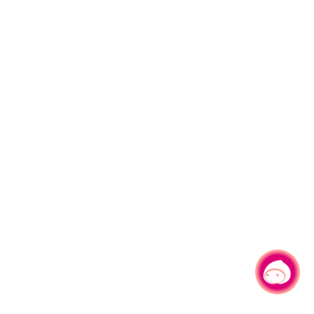
有事问小桃，一起游桃园
|