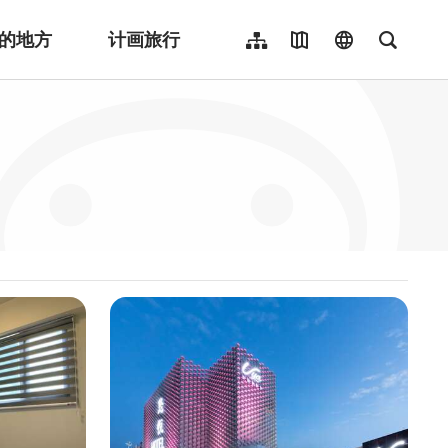
的地方
计画旅行
网站导览
地图导览
language
全文检
繁體中文
English
日本語
한국어
Indonesia
ไทย
Người việt nam