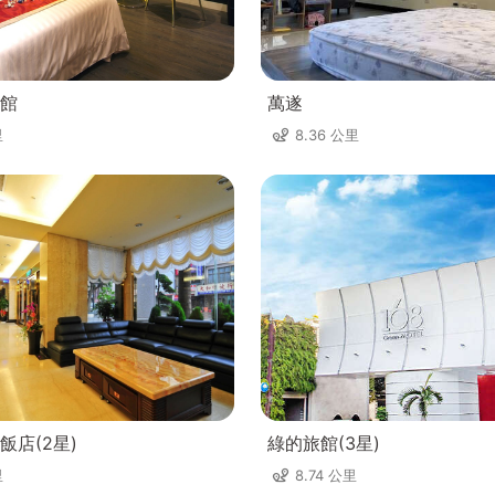
館
萬遂
里
8.36 公里
飯店(2星)
綠的旅館(3星)
里
8.74 公里