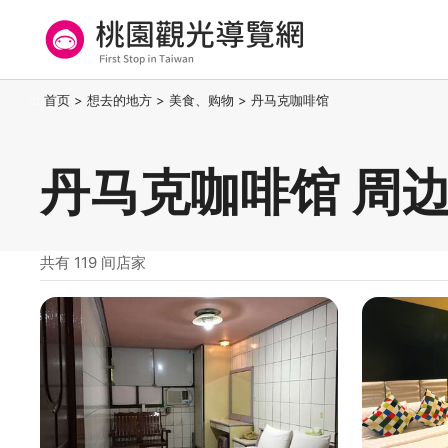
跳
到
主
要
桃园观光导览网
:::
首页
>
想去的地方
>
美食、购物
>
丹马克咖啡馆
内
容
区
丹马克咖啡馆 周
块
共有 119 间店家