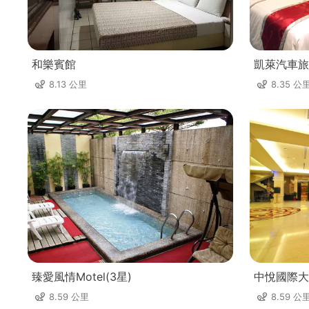
和樂賓館
凱萊汽車旅
8.13 公里
8.35 公
臻愛風情Motel(3星)
中悅國際大
8.59 公里
8.59 公