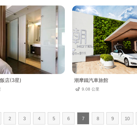
飯店(3星)
潮摩鐵汽車旅館
里
9.08 公里
2
3
4
5
6
7
8
9
10