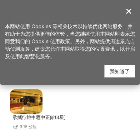
跳
到
導覽
关闭
主
桃园观光导览网
首页
>
想去的地方
>
美食、购物
>
金车咖啡文教馆
要
本网站使用 Cookies 等相关技术以持续优化网站服务，并
内
有助于为您提供更佳的体验，当您继续使用本网站即表示您
容
金车咖啡文教馆 周边住
同意我们的 Cookie 使用政策。另外，网站提供周边景点自
区
动侦测服务，建议您允许本网站取得您的位置资讯，以开启
块
及使用此智慧化服务。
宿
我知道了
共有 151 间店家
承攜行旅中壢中正館(3星)
3.15 公里