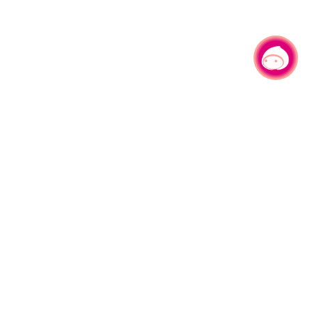
有事问小桃，一起游桃园
330206 桃园市桃园区县府路1号
电话：(03)332-2101#6209
服务时间：週一至週五
上午8:00至12:00 下午13:00至17:00